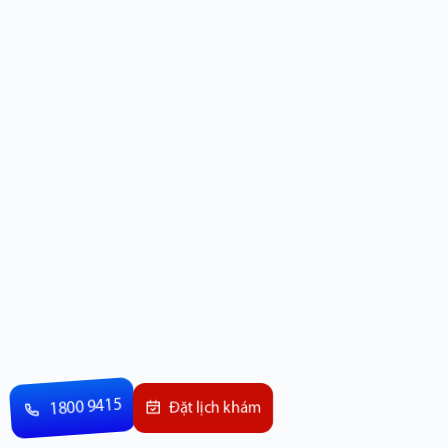
1800 9415
Đặt lịch khám